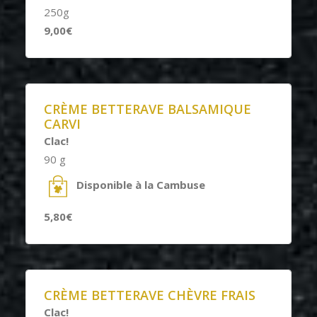
250g
9,00€
CRÈME BETTERAVE BALSAMIQUE
CARVI
Clac!
90 g
Disponible à la Cambuse
5,80€
CRÈME BETTERAVE CHÈVRE FRAIS
Clac!