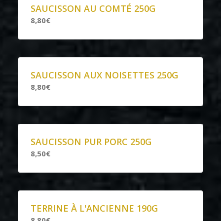
SAUCISSON AU COMTÉ 250G
8,80€
SAUCISSON AUX NOISETTES 250G
8,80€
SAUCISSON PUR PORC 250G
8,50€
TERRINE À L'ANCIENNE 190G
8,80€