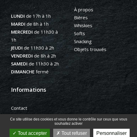
À propos
LUNDI
de 17h à 1h
Bières
MARDI
de 8h à 1h
Whiskies
MERCREDI
de 11h30 à
Softs
1h
Snacking
JEUDI
de 11h30 à 2h
Objets trouvés
VENDREDI
de 8h à 2h
SAMEDI
de 11h30 à 2h
DIMANCHE
fermé
Informations
Contact
Mentions légales
Ce site utilise des cookies et vous donne le contrôle sur ceux que vous
Politique de confidentialité
souhaitez activer
Gestion des cookies
Tout accepter
Tout refuser
Personnaliser