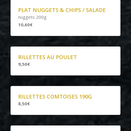
PLAT NUGGETS & CHIPS / SALADE
nuggets 200g
10,60€
RILLETTES AU POULET
9,50€
RILLETTES COMTOISES 190G
8,50€