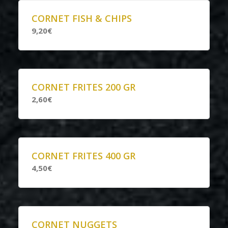
CORNET FISH & CHIPS
9,20€
CORNET FRITES 200 GR
2,60€
CORNET FRITES 400 GR
4,50€
CORNET NUGGETS