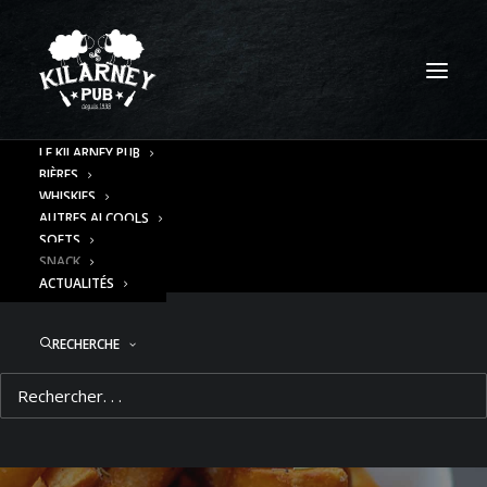
Panneau de gestion des cookies
LE KILARNEY PUB
BIÈRES
WHISKIES
AUTRES ALCOOLS
SOFTS
SNACK
ACTUALITÉS
RECHERCHE
Snack